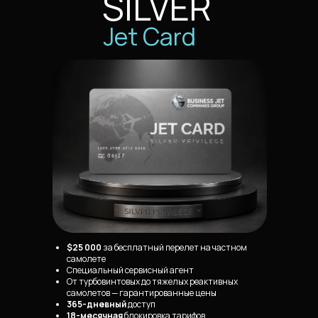
SILVER
Jet Card
$25 000
за бесплатный перелет на частном
самолете
Специальный сервисный агент
От турбовинтовых до тяжелых реактивных
самолетов — гарантированные цены
365-дневный
доступ
18-месячная
блокировка тарифов