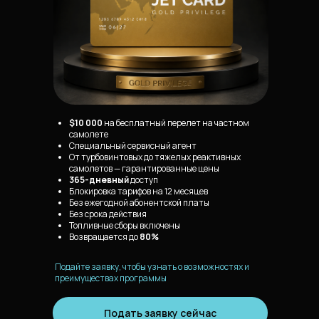
$10 000
на бесплатный перелет на частном
самолете
Специальный сервисный агент
От турбовинтовых до тяжелых реактивных
самолетов — гарантированные цены
365-дневный
доступ
Блокировка тарифов на 12 месяцев
Без ежегодной абонентской платы
Без срока действия
Топливные сборы включены
Возвращается до
80%
Подайте заявку, чтобы узнать о возможностях и
преимуществах программы
Подать заявку сейчас