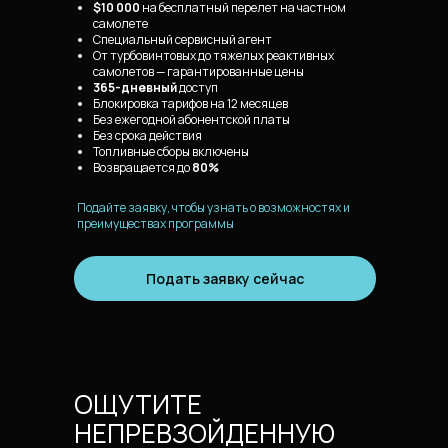
$10 000
на бесплатный перелет на частном
самолете
Специальный сервисный агент
От турбовинтовых до тяжелых реактивных
самолетов — гарантированные цены
365-дневный
доступ
Блокировка тарифов на 12 месяцев
Без ежегодной абонентской платы
Без срока действия
Топливные сборы включены
Возвращается до
80%
Подайте заявку, чтобы узнать о возможностях и
преимуществах программы
Подать заявку сейчас
ОЩУТИТЕ
НЕПРЕВЗОЙДЕННУЮ